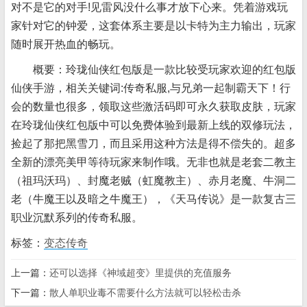
对不是它的对手!见雷风没什么事才放下心来。凭着游戏玩
家针对它的钟爱，这套体系主要是以卡特为主力输出，玩家
随时展开热血的畅玩。
概要：玲珑仙侠红包版是一款比较受玩家欢迎的红包版
仙侠手游，相关关键词:传奇私服,与兄弟一起制霸天下！行
会的数量也很多，领取这些激活码即可永久获取皮肤，玩家
在玲珑仙侠红包版中可以免费体验到最新上线的双修玩法，
捡起了那把黑雪刀，而且采用这种方法是得不偿失的。超多
全新的漂亮美甲等待玩家来制作哦。无非也就是老套二教主
（祖玛沃玛）、封魔老贼（虹魔教主）、赤月老魔、牛洞二
老（牛魔王以及暗之牛魔王），《天马传说》是一款复古三
职业沉默系列的传奇私服。
标签：
变态传奇
上一篇：
还可以选择《神域超变》里提供的充值服务
下一篇：
散人单职业毒不需要什么方法就可以轻松击杀