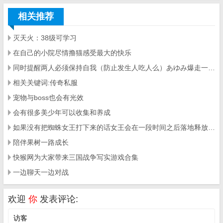
相关推荐
灭天火：38级可学习
在自己的小院尽情撸猫感受最大的快乐
同时提醒两人必须保持自我（防止发生人吃人么）あゆみ爆走一个人离开（此时不去追あゆみ也会导致一次WRONG END）直美他们知道あゆみ他们也在这所学校里（敢情这存档点这么来的…）此时完全被あゆみ无视的良
相关关键词:传奇私服
宠物与boss也会有光效
会有很多美少年可以收集和养成
如果没有把蜘蛛女王打下来的话女王会在一段时间之后落地释放一个米字型的地刺
陪伴果树一路成长
快猴网为大家带来三国战争写实游戏合集
一边聊天一边对战
欢迎
你
发表评论: